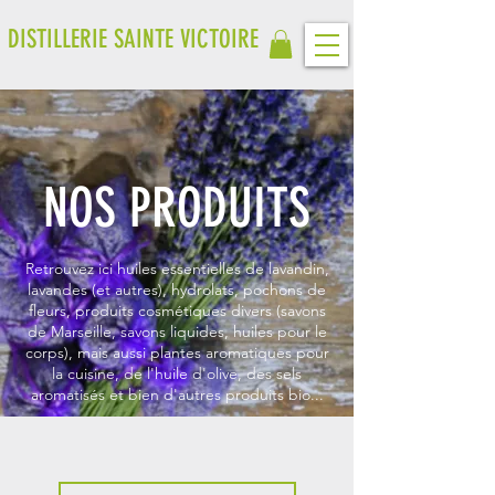
DISTILLERIE SAINTE VICTOIRE
NOS PRODUITS
Retrouvez ici huiles essentielles de lavandin,
lavandes (et autres), hydrolats, pochons de
fleurs, produits cosmétiques divers (savons
de Marseille, savons liquides, huiles pour le
corps), mais aussi plantes aromatiques pour
la cuisine, de l'huile d'olive, des sels
aromatisés et bien d'autres produits bio...