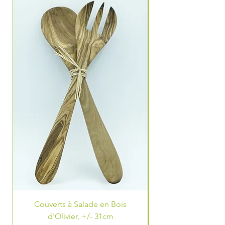
Couverts à Salade en Bois
Cuillère à Miel en 
d'Olivier, +/- 31cm