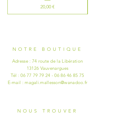
Prix
20,00 €
NOTRE BOUTIQUE
Adresse : 74 route de la Libération
13126 Vauvenargues
Tél :
06 77 79 79 24 - 06 86 46
85 75
E-mail :
magali.mallesson@wanadoo.fr
NOUS TROUVER
-
Tous les
matins sur le petit marché
place Richelme à Aix-en-Provence.