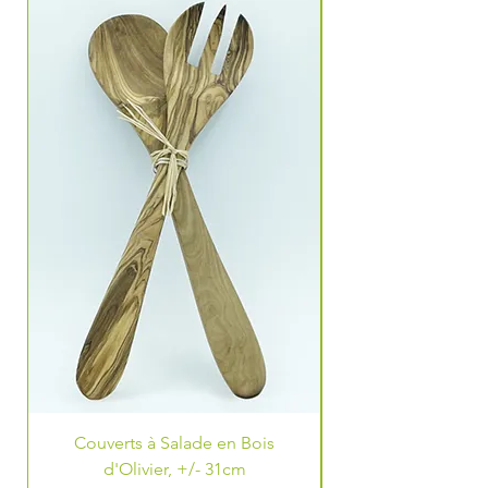
Couverts à Salade en Bois
Cuillère à Miel en 
d'Olivier, +/- 31cm