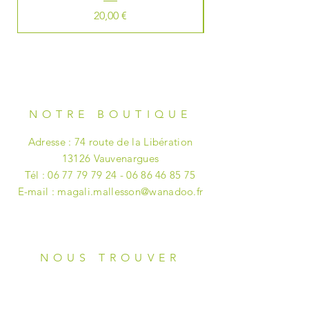
Prix
20,00 €
NOTRE BOUTIQUE
Adresse : 74 route de la Libération
13126 Vauvenargues
Tél :
06 77 79 79 24 - 06 86 46
85 75
E-mail :
magali.mallesson@wanadoo.fr
NOUS TROUVER
-
Tous les
matins sur le petit marché
place Richelme à Aix-en-Provence.