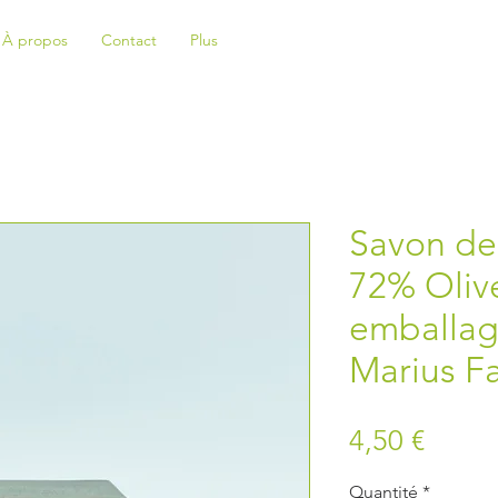
À propos
Contact
Plus
Savon de 
72% Olive
emballag
Marius F
Prix
4,50 €
Quantité
*